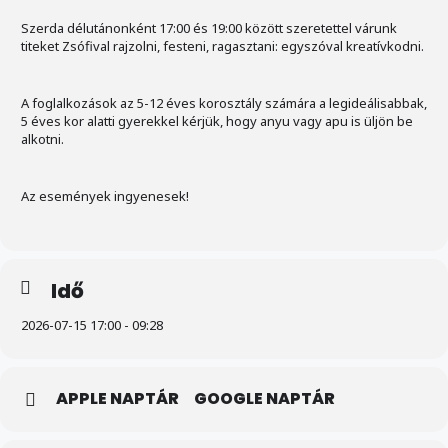
Szerda délutánonként 17:00 és 19:00 között szeretettel várunk
titeket Zsófival rajzolni, festeni, ragasztani: egyszóval kreatívkodni.
A foglalkozások az 5-12 éves korosztály számára a legideálisabbak,
5 éves kor alatti gyerekkel kérjük, hogy anyu vagy apu is üljön be
alkotni.
Az események ingyenesek!
Idő
2026-07-15 17:00 - 09:28
APPLE NAPTÁR
GOOGLE NAPTÁR