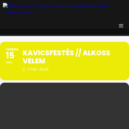
Kilépés
a
tartalomba
M
SZERDA
KAVICSFESTÉS // ALKOSS
15
VELEM
JUL
17:00 - 09:28